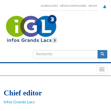
Skip
JOURNALISTES
MÉDIAS PARTENAIRES
PROJET
to
main
content
Formulaire
de
Recherche
recherche
Toggl
navig
Chief editor
Infos Grands Lacs